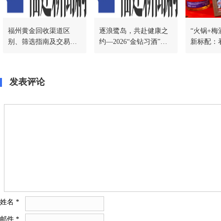
福州黄金回收渠道区
逐浪鹭岛，共赴健康之
“火锅+梅
别、筛选指南及交易须
约—2026“金钻习酒”美
新标配：
知
丽中国·全民健身跑厦门
一场团圆
站圆满举办
交
发表评论
姓名
*
邮件
*