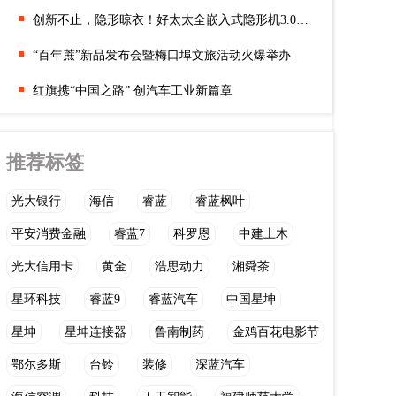
创新不止，隐形晾衣！好太太全嵌入式隐形机3.0，诠释生活的美感
“百年蔗”新品发布会暨梅口埠文旅活动火爆举办
红旗携“中国之路” 创汽车工业新篇章
推荐标签
光大银行
海信
睿蓝
睿蓝枫叶
平安消费金融
睿蓝7
科罗恩
中建土木
光大信用卡
黄金
浩思动力
湘舜茶
星环科技
睿蓝9
睿蓝汽车
中国星坤
星坤
星坤连接器
鲁南制药
金鸡百花电影节
鄂尔多斯
台铃
装修
深蓝汽车