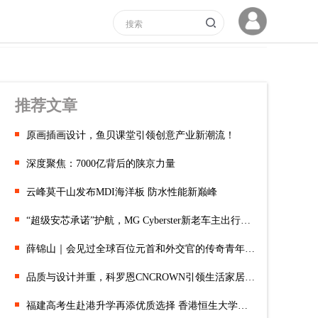
推荐文章
原画插画设计，鱼贝课堂引领创意产业新潮流！
深度聚焦：7000亿背后的陕京力量
云峰莫干山发布MDI海洋板 防水性能新巅峰
“超级安芯承诺”护航，MG Cyberster新老车主出行无忧
薛锦山｜会见过全球百位元首和外交官的传奇青年创业者
品质与设计并重，科罗恩CNCROWN引领生活家居消费升级
福建高考生赴港升学再添优质选择 香港恒生大学报读人数创新高