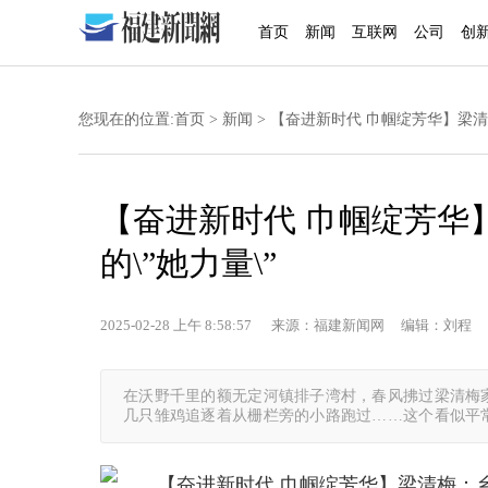
首页
新闻
互联网
公司
创
您现在的位置:
首页
>
新闻
> 【奋进新时代 巾帼绽芳华】梁清
【奋进新时代 巾帼绽芳华
的\”她力量\”
2025-02-28 上午 8:58:57 来源：福建新闻网 编辑：刘程 
在沃野千里的额无定河镇排子湾村，春风拂过梁清梅
几只雏鸡追逐着从栅栏旁的小路跑过……这个看似平