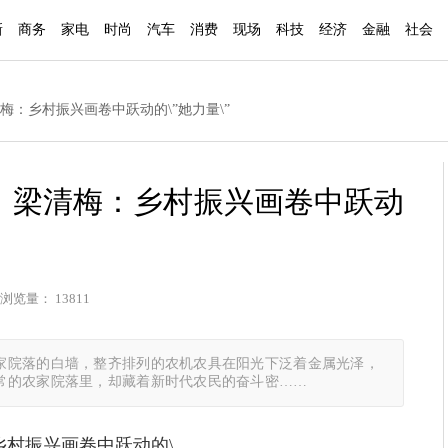
新
商务
家电
时尚
汽车
消费
现场
科技
经济
金融
社会
梅：乡村振兴画卷中跃动的\”她力量\”
】梁清梅：乡村振兴画卷中跃动
浏览量： 13811
家院落的白墙，整齐排列的农机农具在阳光下泛着金属光泽，
常的农家院落里，却藏着新时代农民的奋斗密……