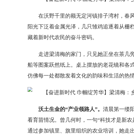
在沃野千里的额无定河镇排子湾村，春
阳光下泛着金属光泽，几只雏鸡追逐着从栅
藏着新时代农民的奋斗密码。
走进梁清梅的家门，只见她正坐在茶几旁
船等图案跃然纸上。桌上摆放的老花镜和各
仿佛每一处都散发着文化的韵味和生活的热
沃土生金的“产业领路人”。
清晨第一缕
看育苗情况。曾几何时，一句“科技才是新农
通过参加镇里、旗里组织的农业培训，她走出