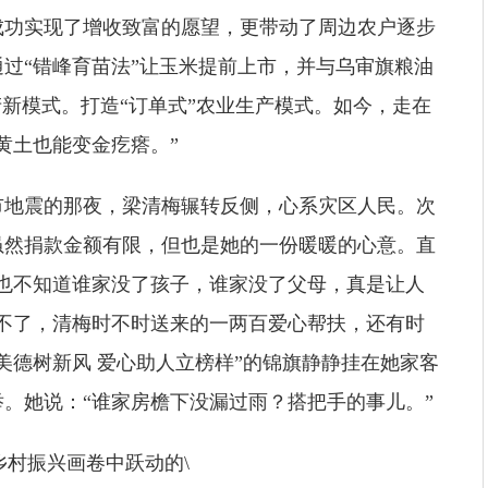
成功实现了增收致富的愿望，更带动了周边农户逐步
过“错峰育苗法”让玉米提前上市，并与乌审旗粮油
产新模式。打造“订单式”农业生产模式。如今，走在
黄土也能变金疙瘩。”
市地震的那夜，梁清梅辗转反侧，心系灾区人民。次
虽然捐款金额有限，但也是她的一份暖暖的心意。直
也不知道谁家没了孩子，谁家没了父母，真是让人
不了，清梅时不时送来的一两百爱心帮扶，还有时
美德树新风 爱心助人立榜样”的锦旗静静挂在她家客
。她说：“谁家房檐下没漏过雨？搭把手的事儿。”