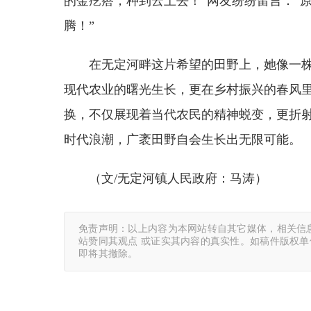
的金疙瘩，种到云上去！”网友纷纷留言：“
腾！”
在无定河畔这片希望的田野上，她像一
现代农业的曙光生长，更在乡村振兴的春风
换，不仅展现着当代农民的精神蜕变，更折
时代浪潮，广袤田野自会生长出无限可能。
（文/无定河镇人民政府：马涛）
免责声明：以上内容为本网站转自其它媒体，相关信
站赞同其观点 或证实其内容的真实性。如稿件版权
即将其撤除。