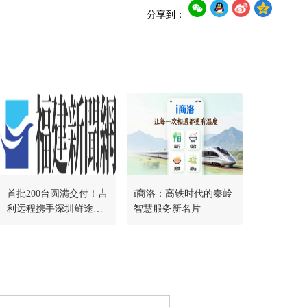
分享到：
首批200台圆满交付！吉
i商洛：高铁时代的秦岭
利远程携手深圳鲜途落
智慧服务新名片
地千台冷藏车战略合
作，共启绿色冷链新篇