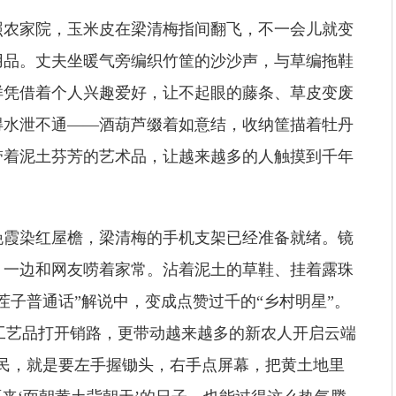
照农家院，玉米皮在梁清梅指间翻飞，不一会儿就变
用品。丈夫坐暖气旁编织竹筐的沙沙声，与草编拖鞋
样凭借着个人兴趣爱好，让不起眼的藤条、草皮变废
得水泄不通——酒葫芦缀着如意结，收纳筐描着牡丹
带着泥土芬芳的艺术品，让越来越多的人触摸到千年
晚霞染红屋檐，梁清梅的手机支架已经准备就绪。镜
，一边和网友唠着家常。沾着泥土的草鞋、挂着露珠
茬子普通话”解说中，变成点赞过千的“乡村明星”。
手工艺品打开销路，更带动越来越多的新农人开启云端
民，就是要左手握锄头，右手点屏幕，把黄土地里