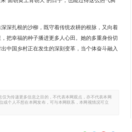
原来‘面朝黄土背朝天’的日子，也能过得这么热气腾
株深深扎根的沙柳，既守着传统农耕的根脉，又向着
里，把幸福的种子播进更多人心田。她的多重身份切
射出中国乡村正在发生的深刻变革，当个体奋斗融入
息仅为传递更多信息之目的，不代表本网观点，亦不代表本网
单位或个人不想在本网发布，可与本网联系，本网视情况可立