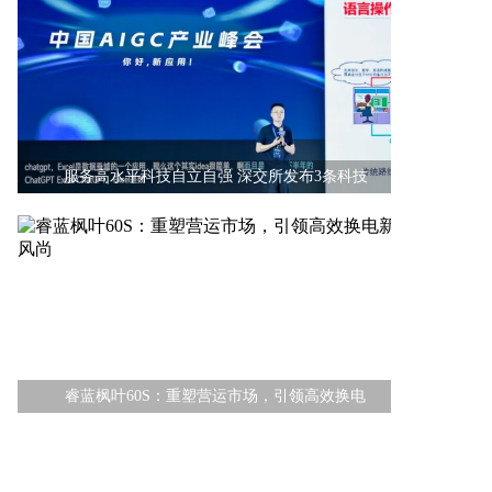
服务高水平科技自立自强 深交所发布3条科技
睿蓝枫叶60S：重塑营运市场，引领高效换电