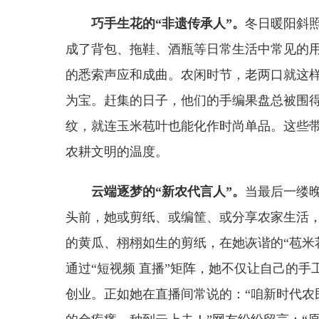
巧手生花的“非遗传承人”。
冬日暖阳斜
成了背包、拖鞋、酒瓶等日常生活中常见的
的悉索声应和成曲。农闲时节，老两口就这
为宝。赶集的日子，他们的手编果盘总被围
纹，就连玉米苞叶也能化作时尚单品。这些
农耕文明的温度。
云端逐梦的“新农代言人”。
当最后一缕
头前，她或剪纸、或编筐、或分享农家生活
的黄瓜、栩栩如生的剪纸，在她诙谐的“苞米
通过“短视频 直播”矩阵，她不仅让自己的
创业。正如她在直播间常说的：“咱新时代农