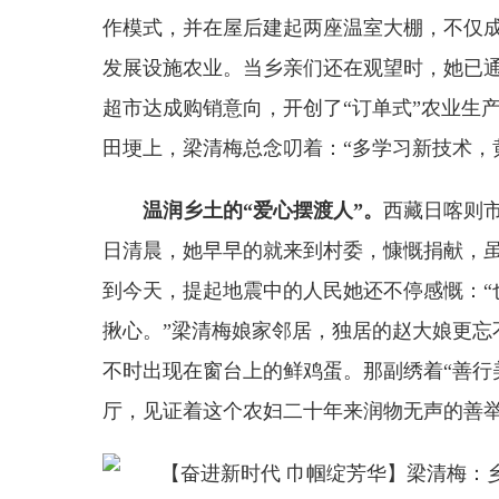
作模式，并在屋后建起两座温室大棚，不仅
发展设施农业。当乡亲们还在观望时，她已通
超市达成购销意向，开创了“订单式”农业生
田埂上，梁清梅总念叨着：“多学习新技术，
温润乡土的“爱心摆渡人”。
西藏日喀则
日清晨，她早早的就来到村委，慷慨捐献，
到今天，提起地震中的人民她还不停感慨：“
揪心。”梁清梅娘家邻居，独居的赵大娘更忘
不时出现在窗台上的鲜鸡蛋。那副绣着“善行
厅，见证着这个农妇二十年来润物无声的善举