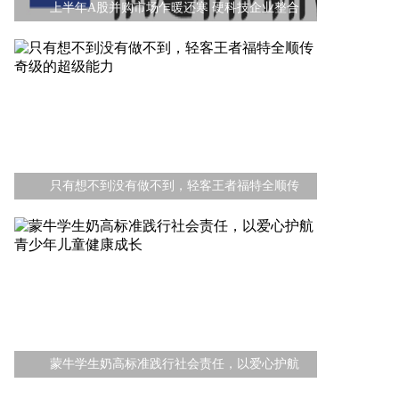
上半年A股并购市场乍暖还寒 硬科技企业整合
只有想不到没有做不到，轻客王者福特全顺传
蒙牛学生奶高标准践行社会责任，以爱心护航