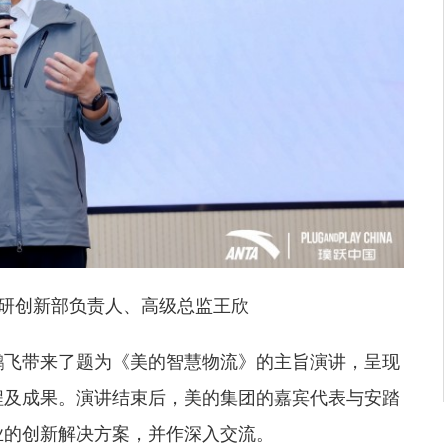
研创新部负责人、高级总监王欣
鹏飞带来了题为《美的智慧物流》的主旨演讲，呈现
程及成果。演讲结束后，美的集团的嘉宾代表与安踏
业的创新解决方案，并作深入交流。