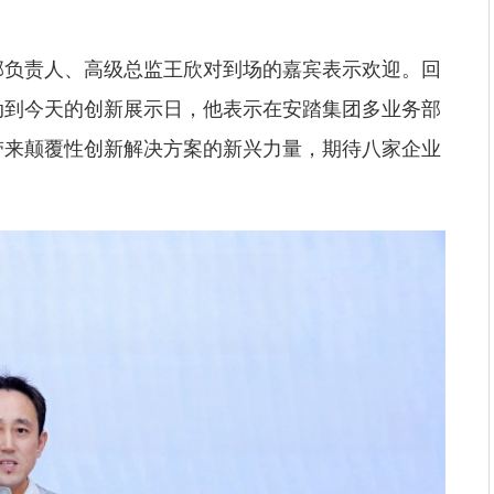
部负责人、高级总监王欣对到场的嘉宾表示欢迎。回
动到今天的创新展示日，他表示在安踏集团多业务部
带来颠覆性创新解决方案的新兴力量，期待八家企业