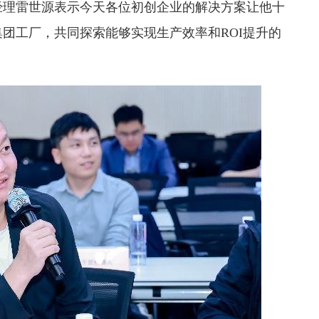
经理雷世源表示今天各位初创企业的解决方案让他十
团工厂，共同探索能够实现生产效率和ROI提升的