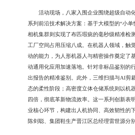
活动现场，八家入围企业围绕超级自动
系列前沿技术解决方案：基于大模型的“小单
相机集群则实现了布匹瑕疵的毫秒级精准检
工厂空间占用压缩八成。在机器人领域，触
动的能力，为人形机器人与精密操作奠定了
动通用化应用加速落地。针对非标品鉴别的行
出报告的精准鉴别。此外，三维扫描与AI剪
态的柔性阶段；高密度立体仓储系统则以机
四倍，彻底革新物流效率。这一系列创新表明
业核心环节，构建出人机协同、高效韧性的
陈剑聪、集团鞋生产晋江区总经理雷世源分