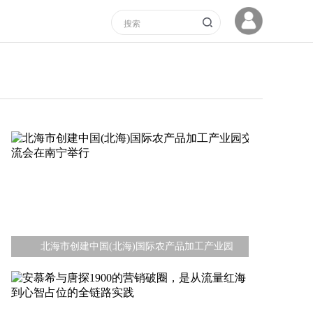
北海市创建中国(北海)国际农产品加工产业园