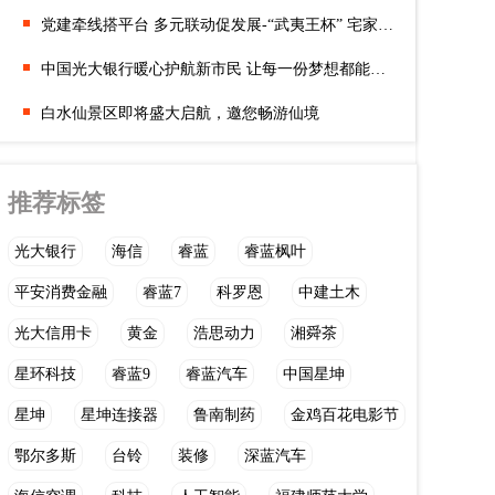
党建牵线搭平台 多元联动促发展-“武夷王杯” 宅家乐业・带货赛启
中国光大银行暖心护航新市民 让每一份梦想都能在城市扎根
白水仙景区即将盛大启航，邀您畅游仙境
推荐标签
光大银行
海信
睿蓝
睿蓝枫叶
平安消费金融
睿蓝7
科罗恩
中建土木
光大信用卡
黄金
浩思动力
湘舜茶
星环科技
睿蓝9
睿蓝汽车
中国星坤
星坤
星坤连接器
鲁南制药
金鸡百花电影节
鄂尔多斯
台铃
装修
深蓝汽车