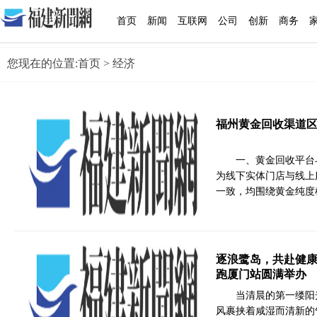
首页
新闻
互联网
公司
创新
商务
您现在的位置:
首页
> 经济
福州黄金回收渠道
一、黄金回收平台
为线下实体门店与线上
一致，均围绕黄金纯度
逐浪鹭岛，共赴健康之
跑厦门站圆满举办
当清晨的第一缕阳
风裹挟着咸湿而清新的