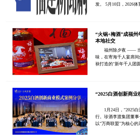
发。 5月10日，202
“火锅+梅酒”成福
本地社交
福州除夕夜 ——
味，在寄海千人宴席间
袂打造的“新年千人团
“2025白酒创新商
1月24日，“20
行。珍酒李渡集团董事
以“万商联盟”为核心